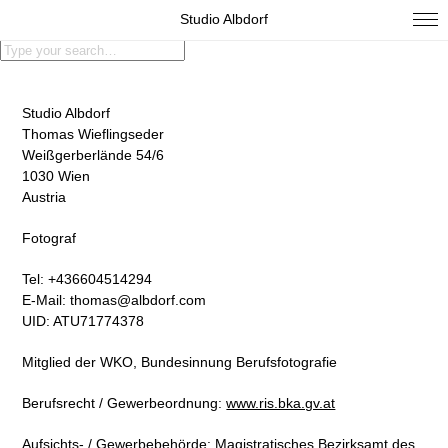
Studio Albdorf
Studio Albdorf
Thomas Wieflingseder
Weißgerberlände 54/6
1030 Wien
Austria
Fotograf
Tel: +436604514294
E-Mail: thomas@albdorf.com
UID: ATU71774378
Mitglied der WKO, Bundesinnung Berufsfotografie
Berufsrecht / Gewerbeordnung:
www.ris.bka.gv.at
Aufsichts- / Gewerbebehörde: Magistratisches Bezirksamt des